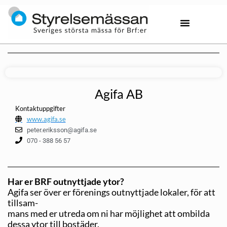
Agifa AB
Kontaktuppgifter
www.agifa.se
peter.eriksson@agifa.se
070 - 388 56 57
Har er BRF outnyttjade ytor?
Agifa ser över er förenings outnyttjade lokaler, för att
tillsam-
mans med er utreda om ni har möjlighet att ombilda
dessa ytor till bostäder.