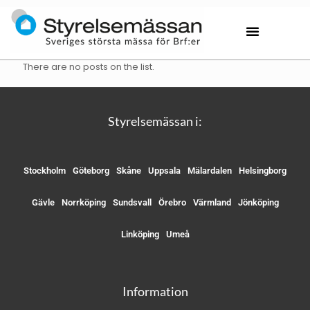
There are no posts on the list.
Styrelsemässan i:
Stockholm
Göteborg
Skåne
Uppsala
Mälardalen
Helsingborg
Gävle
Norrköping
Sundsvall
Örebro
Värmland
Jönköping
Linköping
Umeå
Information