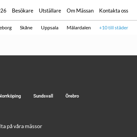
026
Besökare
Utställare
Om Mässan
Kontakta oss
eborg
Skåne
Uppsala
Mälardalen
+10 till städer
Norrköping
Sundsvall
Örebro
ta på våra mässor