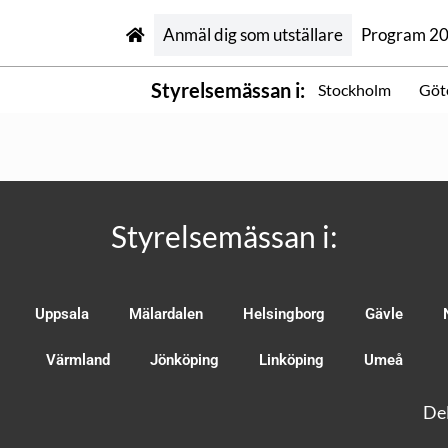
Anmäl dig som utställare
Program 2
Styrelsemässan i:
Stockholm
Göt
Styrelsemässan i:
Uppsala
Mälardalen
Helsingborg
Gävle
Värmland
Jönköping
Linköping
Umeå
Del