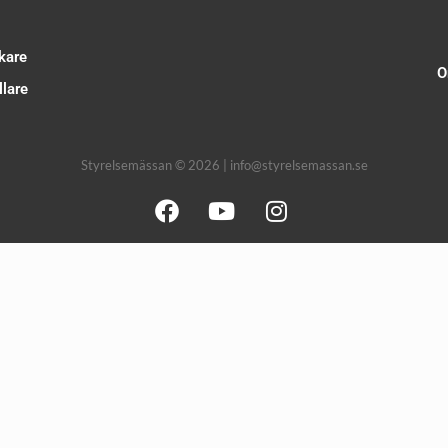
kare
O
lare
Styrelsemässan © 2026 | info@styrelsemassan.se